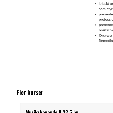
kritiskt 
som styr
presenter
professi
presenter
branschk
försvara 
förmedla 
Fler kurser
Musikskapande II 22,5 hp