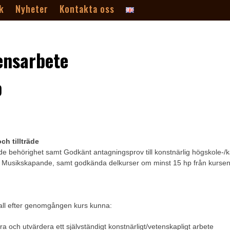
k
Nyheter
Kontakta oss
nsarbete
p
ch tillträde
 behörighet samt Godkänt antagningsprov till konstnärlig högskole-/k
ot Musikskapande, samt godkända delkurser om minst 15 hp från kurse
.
all efter genomgången kurs kunna:
a och utvärdera ett självständigt konstnärligt/vetenskapligt arbete