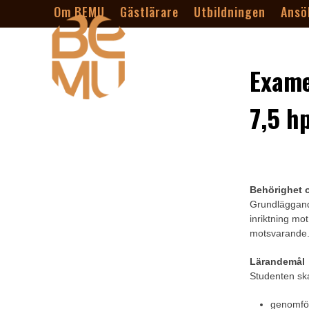
Skip
Om BEMU
Gästlärare
Utbildningen
Ansö
to
content
Exame
7,5 h
Behörighet o
Grundläggande
inriktning m
motsvarande
Lärandemål
Studenten sk
genomför