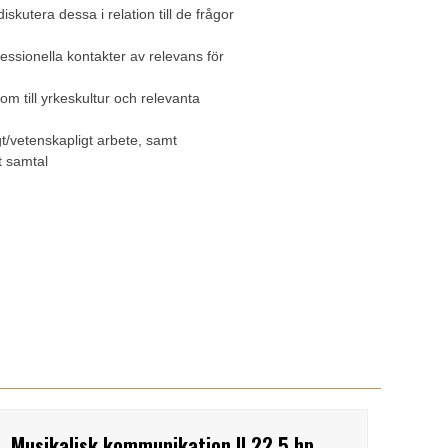
iskutera dessa i relation till de frågor
fessionella kontakter av relevans för
som till yrkeskultur och relevanta
gt/vetenskapligt arbete, samt
t samtal
Musikalisk kommunikation II 22,5 hp