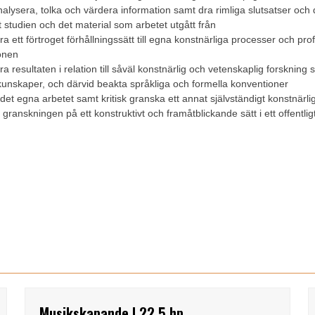
analysera, tolka och värdera information samt dra rimliga slutsatser och d
t studien och det material som arbetet utgått från
a ett förtroget förhållningssätt till egna konstnärliga processer och pro
onen
a resultaten i relation till såväl konstnärlig och vetenskaplig forskning 
unskaper, och därvid beakta språkliga och formella konventioner
det egna arbetet samt kritisk granska ett annat självständigt konstnärli
granskningen på ett konstruktivt och framåtblickande sätt i ett offentlig
Musikskapande I 22,5 hp