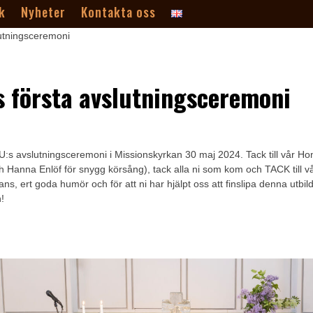
k
Nyheter
Kontakta oss
 första avslutningsceremoni
U:s avslutningsceremoni i Missionskyrkan 30 maj 2024. Tack till vår H
ch Hanna Enlöf för snygg körsång), tack alla ni som kom och TACK till v
jans, ert goda humör och för att ni har hjälpt oss att finslipa denna utbil
n!