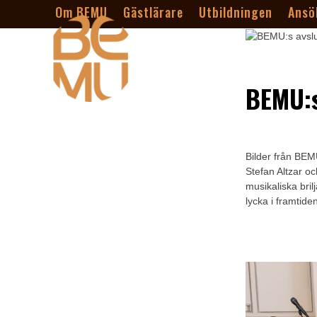
Skip
Om BEMU
Gästlärare
Utbildningen
Ansö
to
content
BEMU:s
Bilder från BEM
Stefan Altzar o
musikaliska bril
lycka i framtide