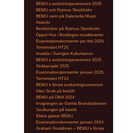
BEMU:s avslutningsceremoni 2026
BEMU och Rytmus Stockholm
BEMU vann på Dalecarlia Music
Awards
Besök/clinic på Rytmus Stockholm
Öppet Hus i Borlänges musikkvarter
Examinationskonserter jan-feb 2026
Terminstart HT25
Invalda i Sveriges Kulturkanon
BEMU:s avslutningsceremoni 2025
Stråkprojekt 2025
Examinationskonserter januari 2025
Terminstart HT24
BEMU:s första avslutningsceremoni
Glen Scott på besök!
BEMU på DMA 2024
Invigningen av Gamla Brandstationen
Soulkungen på besök
Ebbot gästar BEMU
Examinationskonserter januari 2024
Graham Gouldman – BEMU:s första