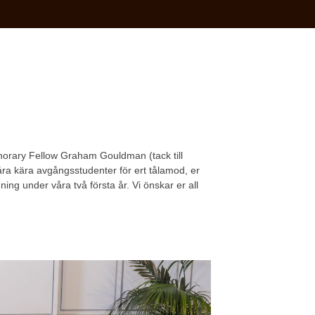
onorary Fellow Graham Gouldman (tack till
åra kära avgångsstudenter för ert tålamod, er
dning under våra två första år. Vi önskar er all