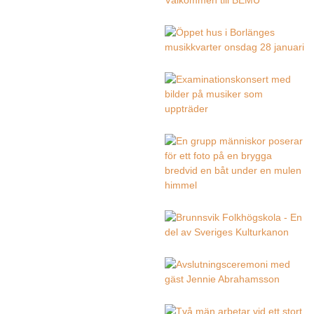
BESÖK/CLINIC PÅ
RYTMUS
STOCKHOLM
ÖPPET HUS I
BORLÄNGES
MUSIKKVARTER
EXAMINATIONSKONSER
JAN-FEB 2026
TERMINSTART HT25
INVALDA I SVERIGES
KULTURKANON
BEMU:S